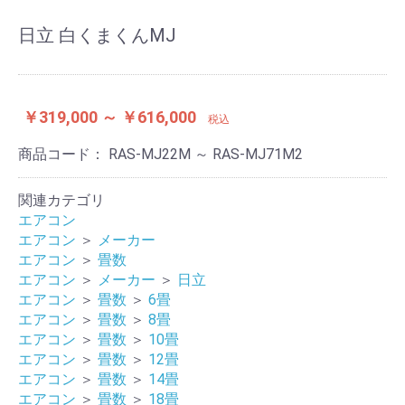
日立 白くまくんMJ
￥319,000 ～ ￥616,000
税込
商品コード：
RAS-MJ22M ～ RAS-MJ71M2
関連カテゴリ
エアコン
エアコン
＞
メーカー
エアコン
＞
畳数
エアコン
＞
メーカー
＞
日立
エアコン
＞
畳数
＞
6畳
エアコン
＞
畳数
＞
8畳
エアコン
＞
畳数
＞
10畳
エアコン
＞
畳数
＞
12畳
エアコン
＞
畳数
＞
14畳
エアコン
＞
畳数
＞
18畳