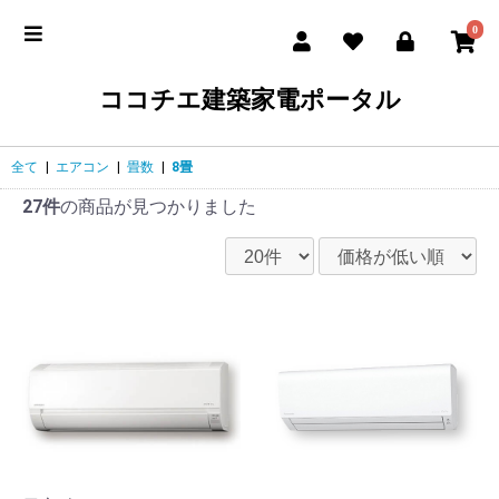
0
ココチエ建築家電ポータル
全て
|
エアコン
|
畳数
|
8畳
27件
の商品が見つかりました